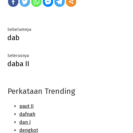
Post
Previous
Sebelumnya
dab
post:
navigation
Next
Seterusnya
daba II
post:
Perkataan Trending