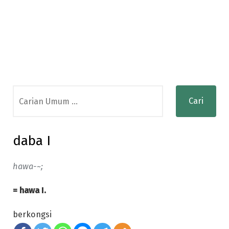
Search
for:
daba I
hawa-~;
= hawa I.
berkongsi