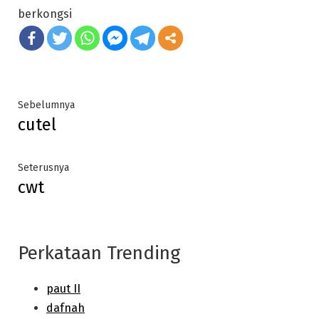
berkongsi
Post
Previous
Sebelumnya
cutel
post:
navigation
Next
Seterusnya
cwt
post:
Perkataan Trending