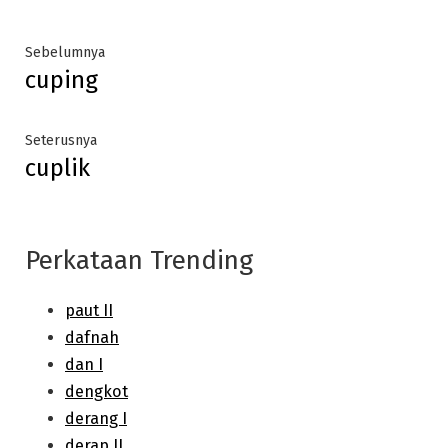
Post
Previous
Sebelumnya
cuping
post:
navigation
Next
Seterusnya
cuplik
post:
Perkataan Trending