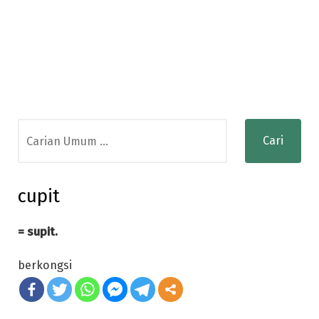
Search
for:
cupit
= supit.
berkongsi