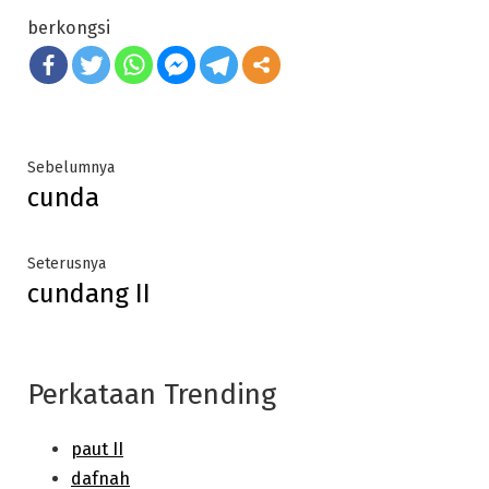
berkongsi
Post
Previous
Sebelumnya
cunda
post:
navigation
Next
Seterusnya
cundang II
post:
Perkataan Trending