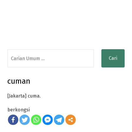
Search
for:
cuman
[Jakarta] cuma.
berkongsi