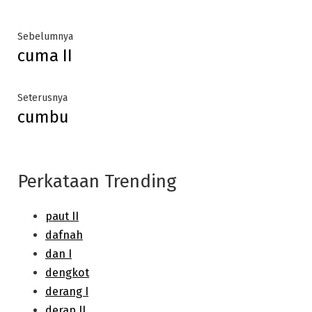
Post
Previous
Sebelumnya
cuma II
post:
navigation
Next
Seterusnya
cumbu
post:
Perkataan Trending