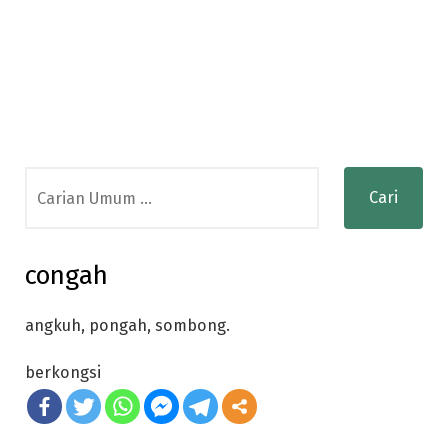
Search
for:
congah
angkuh, pongah, sombong.
berkongsi