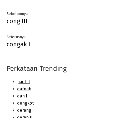
Post
Previous
Sebelumnya
cong III
post:
navigation
Next
Seterusnya
congak I
post:
Perkataan Trending