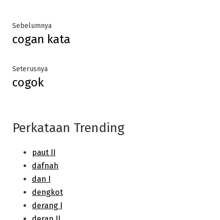
Post
Previous
Sebelumnya
cogan kata
post:
navigation
Next
Seterusnya
cogok
post:
Perkataan Trending