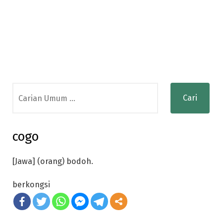
Search
for:
cogo
[Jawa] (orang) bodoh.
berkongsi