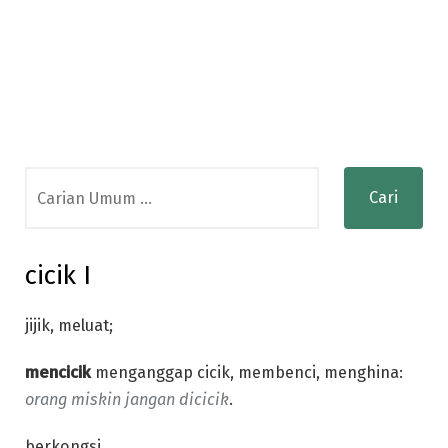
Search
for:
cicik I
jijik, meluat;
mencicik
menganggap cicik, membenci, menghina:
orang miskin jangan dicicik
.
berkongsi