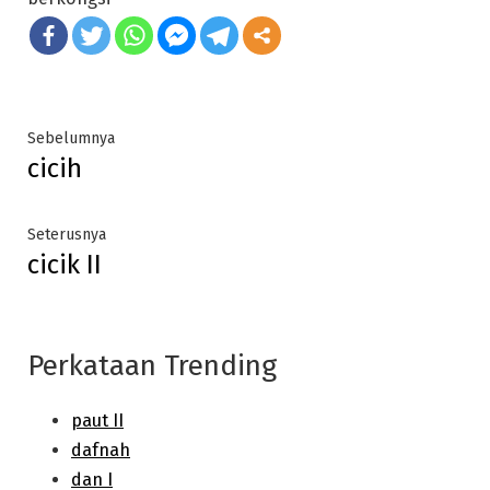
Post
Previous
Sebelumnya
cicih
post:
navigation
Next
Seterusnya
cicik II
post:
Perkataan Trending