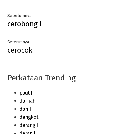
Post
Previous
Sebelumnya
cerobong I
post:
navigation
Next
Seterusnya
cerocok
post:
Perkataan Trending