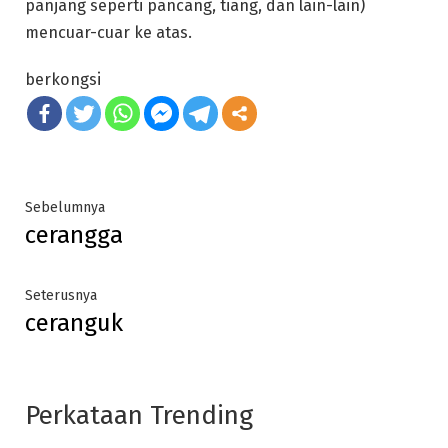
panjang seperti pancang, tiang, dan lain-lain)
mencuar-cuar ke atas.
berkongsi
Post
Previous
Sebelumnya
cerangga
post:
navigation
Next
Seterusnya
ceranguk
post:
Perkataan Trending