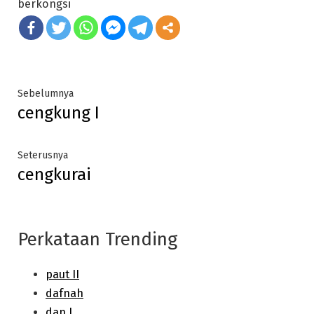
berkongsi
Post
Previous
Sebelumnya
cengkung I
post:
navigation
Next
Seterusnya
cengkurai
post:
Perkataan Trending