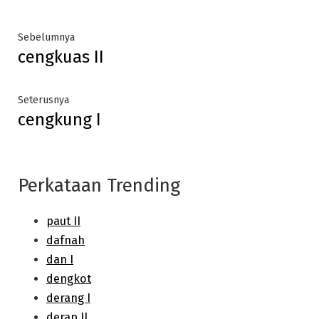
Post
Previous
Sebelumnya
cengkuas II
post:
navigation
Next
Seterusnya
cengkung I
post:
Perkataan Trending