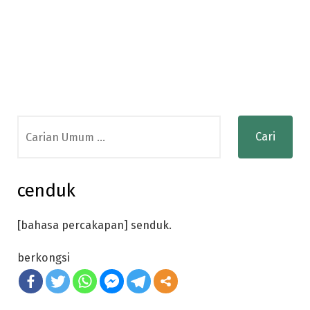
Search
for:
cenduk
[bahasa percakapan] senduk.
berkongsi