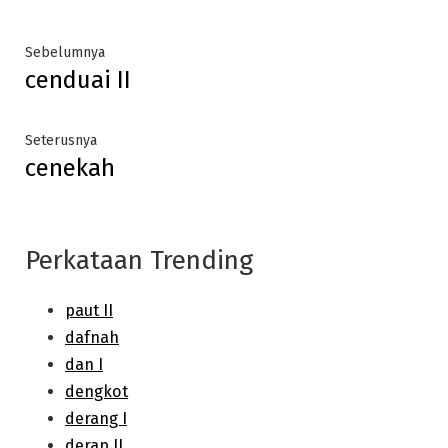
Post
Previous
Sebelumnya
cenduai II
post:
navigation
Next
Seterusnya
cenekah
post:
Perkataan Trending