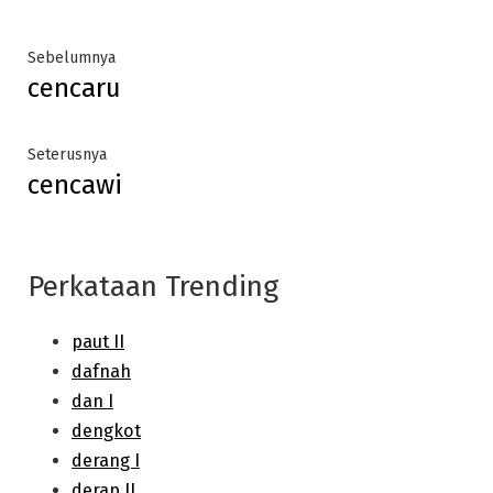
Post
Previous
Sebelumnya
cencaru
post:
navigation
Next
Seterusnya
cencawi
post:
Perkataan Trending