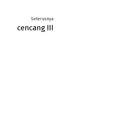
Next
Seterusnya
cencang III
post: