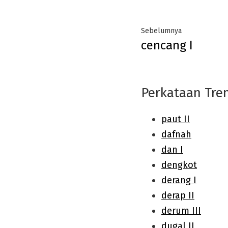
Post
Previous
Sebelumnya
cencang I
navigation
post:
Perkataan Tre