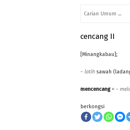
Search
for:
cencang II
[Minangkabau];
~ latih
sawah (ladang
mencencang
=
~ mel
berkongsi