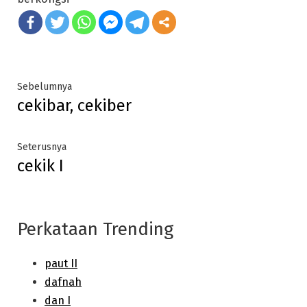
Post
Previous
Sebelumnya
cekibar, cekiber
post:
navigation
Next
Seterusnya
cekik I
post:
Perkataan Trending