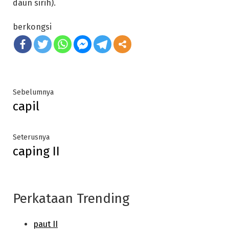
daun sirih).
berkongsi
Post
Previous
Sebelumnya
capil
post:
navigation
Next
Seterusnya
caping II
post:
Perkataan Trending