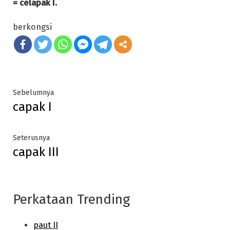
= celapak I.
berkongsi
Post
Previous
Sebelumnya
capak I
post:
navigation
Next
Seterusnya
capak III
post:
Perkataan Trending