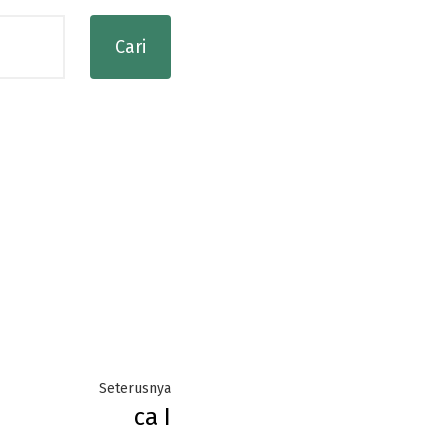
Next
Seterusnya
ca I
post: