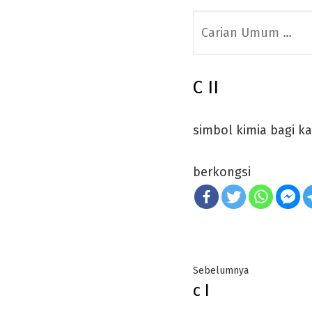
Search
for:
C II
simbol kimia bagi k
berkongsi
Post
Previous
Sebelumnya
c I
navigation
post: