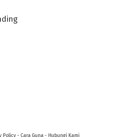
nding
y Policy
-
Cara Guna
-
Hubungi Kami