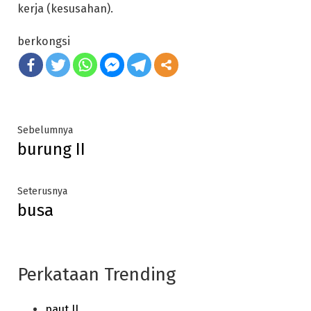
kerja (kesusahan).
berkongsi
Post
Previous
Sebelumnya
burung II
post:
navigation
Next
Seterusnya
busa
post:
Perkataan Trending