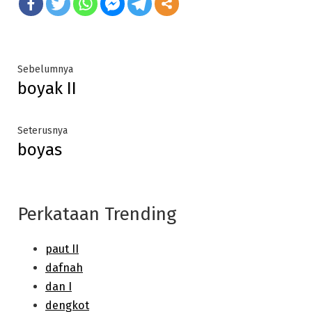
Post
Previous
Sebelumnya
boyak II
post:
navigation
Next
Seterusnya
boyas
post:
Perkataan Trending