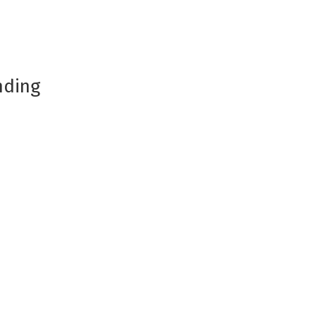
nding