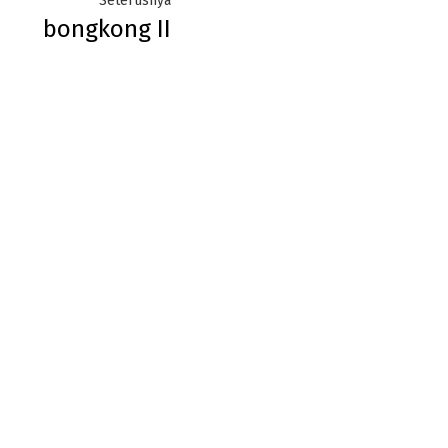
Seterusnya
bongkong II
post: