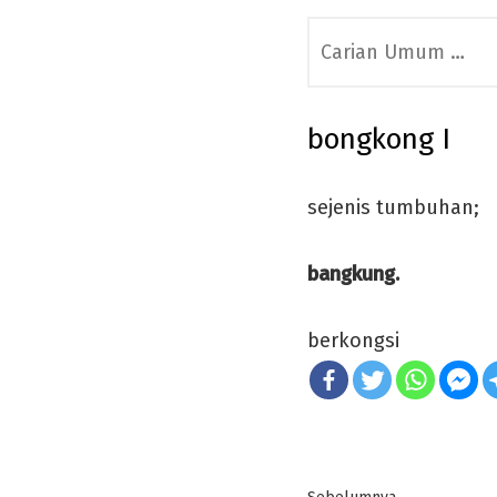
Search
for:
bongkong I
sejenis tumbuhan;
bangkung.
berkongsi
Post
Previous