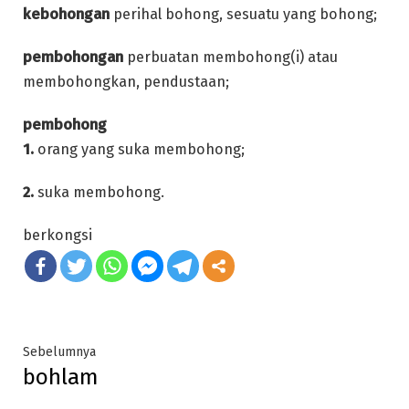
kebohongan
perihal bohong, sesuatu yang bohong;
pembohongan
perbuatan membohong(i) atau
membohongkan, pendustaan;
pembohong
1.
orang yang suka membohong;
2.
suka membohong.
berkongsi
Post
Previous
Sebelumnya
bohlam
post:
navigation