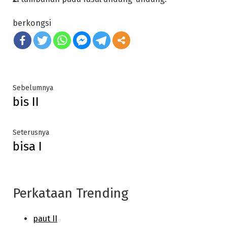
berkongsi
Post
Previous
Sebelumnya
bis II
post:
navigation
Next
Seterusnya
bisa I
post:
Perkataan Trending