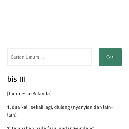
Search
for:
bis III
[Indonesia-Belanda]
1.
dua kali, sekali lagi, diulang (nyanyian dan lain-
lain);
2.
tambahan pada fasal undang-undang.