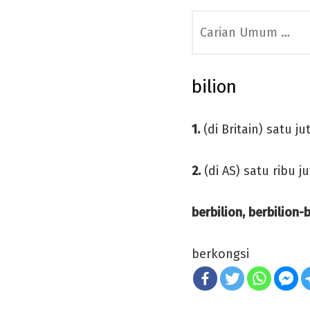
Search
for:
bilion
1.
(di Britain) satu ju
2.
(di AS) satu ribu j
berbilion, berbilion-b
berkongsi