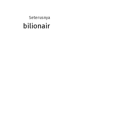
Next
Seterusnya
bilionair
post: