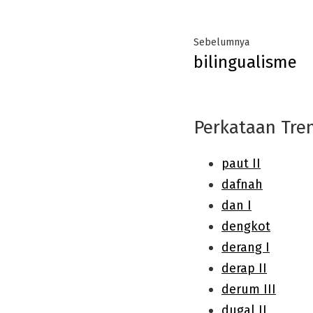
Post
Previous
Sebelumnya
bilingualisme
navigation
post:
Perkataan Tre