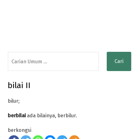
Search
for:
bilai II
bilur;
berbilai
ada bilainya, berbilur.
berkongsi