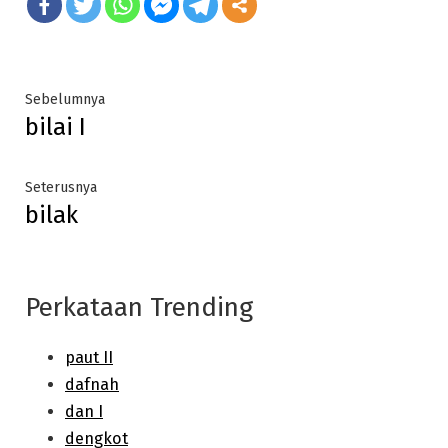
Post
Previous
Sebelumnya
bilai I
post:
navigation
Next
Seterusnya
bilak
post:
Perkataan Trending