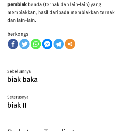
pembiak
benda (ternak dan lain-lain) yang
membiakkan, hasil daripada membiakkan ternak
dan lain-lain.
berkongsi
Post
Previous
Sebelumnya
biak baka
post:
navigation
Next
Seterusnya
biak II
post: