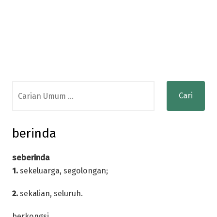
Search
for:
berinda
seberinda
1.
sekeluarga, segolongan;
2.
sekalian, seluruh.
berkongsi