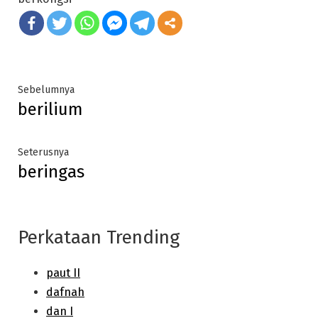
Post
Previous
Sebelumnya
berilium
post:
navigation
Next
Seterusnya
beringas
post:
Perkataan Trending