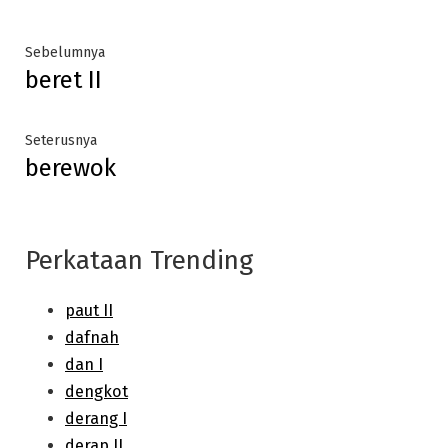
Post
Previous
Sebelumnya
beret II
post:
navigation
Next
Seterusnya
berewok
post:
Perkataan Trending