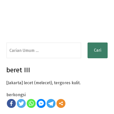
Search
for:
beret III
[Jakarta] lecet (melecet), tergores kulit.
berkongsi