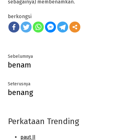
sebagainya) membenamkan.
berkongsi
Post
Previous
Sebelumnya
benam
post:
navigation
Next
Seterusnya
benang
post:
Perkataan Trending