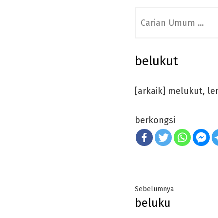
Search
for:
belukut
[arkaik] melukut, l
berkongsi
Post
Previous
Sebelumnya
beluku
navigation
post: