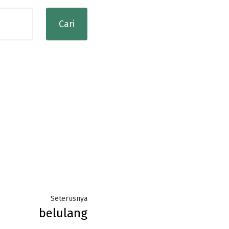
Next
Seterusnya
belulang
post: