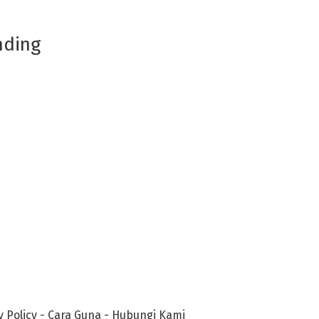
nding
y Policy
-
Cara Guna
-
Hubungi Kami