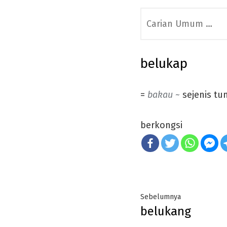
Search
for:
belukap
=
bakau ~
sejenis tu
berkongsi
Post
Previous
Sebelumnya
belukang
navigation
post: