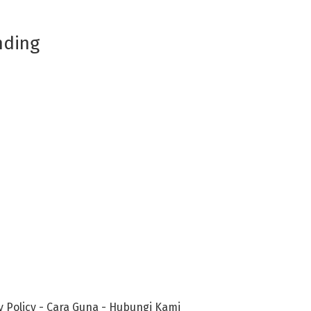
nding
y Policy
-
Cara Guna
-
Hubungi Kami