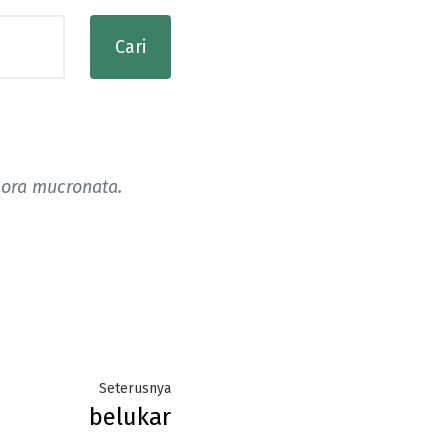
ora mucronata.
Next
Seterusnya
belukar
post: