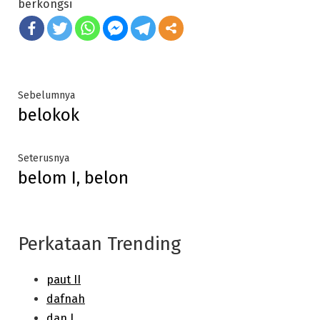
berkongsi
Post
Previous
Sebelumnya
belokok
post:
navigation
Next
Seterusnya
belom I, belon
post:
Perkataan Trending