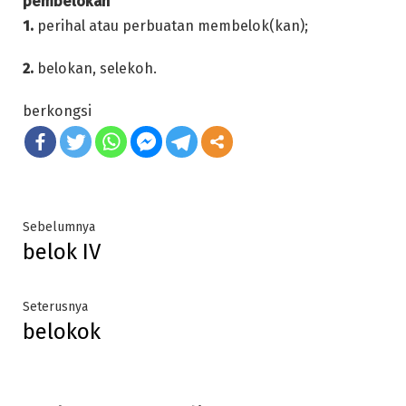
pembelokan
1.
perihal atau perbuatan membelok(kan);
2.
belokan, selekoh.
berkongsi
Post
Previous
Sebelumnya
belok IV
post:
navigation
Next
Seterusnya
belokok
post: