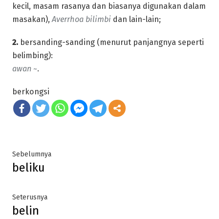
kecil, masam rasanya dan biasanya digunakan dalam
masakan),
Averrhoa bilimbi
dan lain-lain;
2.
bersanding-sanding (menurut panjangnya seperti
belimbing):
awan ~
.
berkongsi
Post
Previous
Sebelumnya
beliku
post:
navigation
Next
Seterusnya
belin
post: