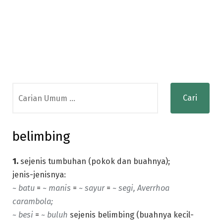
Search
for:
belimbing
1.
sejenis tumbuhan (pokok dan buahnya);
jenis-jenisnya:
~ batu
=
~ manis
=
~ sayur
=
~ segi, Averrhoa
carambola;
~ besi
=
~ buluh
sejenis belimbing (buahnya kecil-