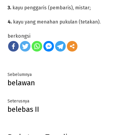
3.
kayu penggaris (pembaris), mistar;
4.
kayu yang menahan pukulan (tetakan).
berkongsi
Post
Previous
Sebelumnya
belawan
post:
navigation
Next
Seterusnya
belebas II
post: