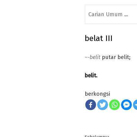
Search
for:
belat III
~-belit
putar belit;
belit.
berkongsi
Post
Previous