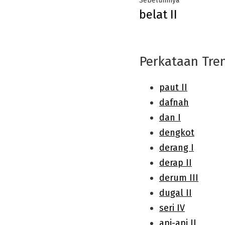
Sebelumnya
belat II
navigation
post:
Perkataan Tre