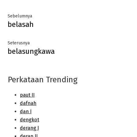
Post
Previous
Sebelumnya
belasah
post:
navigation
Next
Seterusnya
belasungkawa
post:
Perkataan Trending