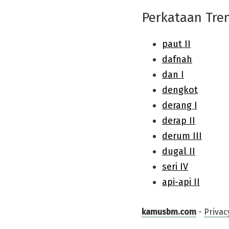
Perkataan Tre
kamusbm.com
-
Privac