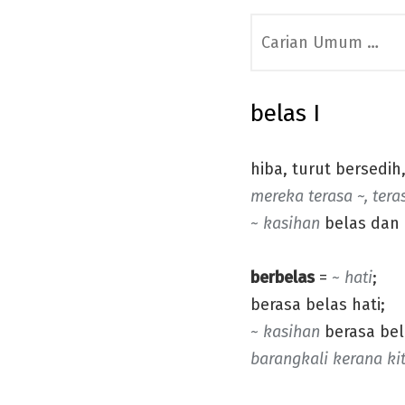
Search
for:
belas I
hiba, turut bersedih
mereka terasa ~, tera
~ kasihan
belas dan 
berbelas
=
~ hati
;
berasa belas hati;
~ kasihan
berasa bel
barangkali kerana k