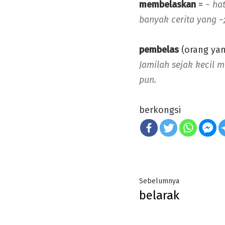
membelaskan
=
~ ha
banyak cerita yang ~
pembelas
(orang yan
Jamilah sejak kecil 
pun.
berkongsi
Post
Previous
Sebelumnya
belarak
navigation
post: