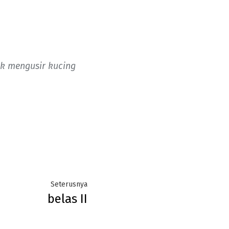
ak mengusir kucing
Next
Seterusnya
belas II
post: