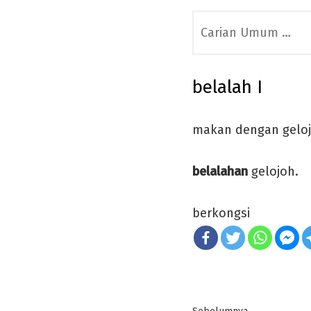
Search
for:
belalah I
makan dengan geloj
belalahan
gelojoh.
berkongsi
Post
Previous