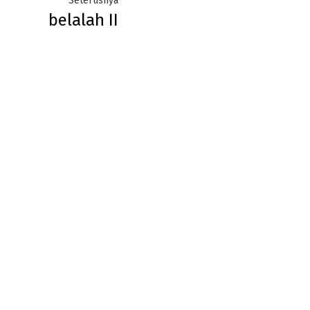
Seterusnya
belalah II
post: