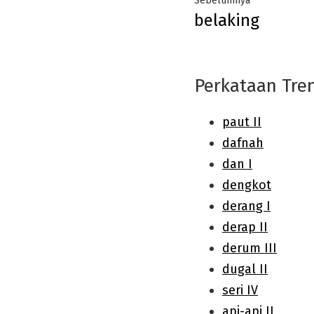
Sebelumnya
belaking
navigation
post:
Perkataan Tre