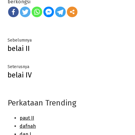
berkongsi
Post
Previous
Sebelumnya
belai II
post:
navigation
Next
Seterusnya
belai IV
post:
Perkataan Trending