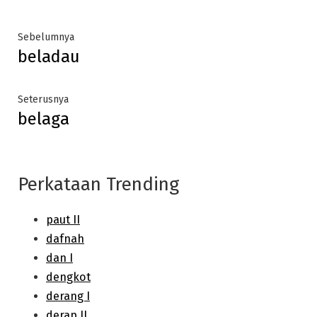
Post
Previous
Sebelumnya
beladau
post:
navigation
Next
Seterusnya
belaga
post:
Perkataan Trending