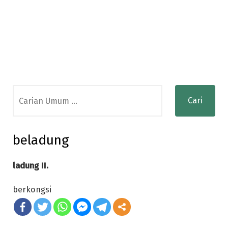
Search
for:
beladung
ladung II.
berkongsi