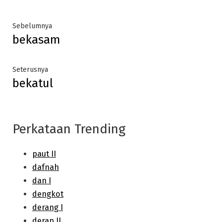
Post
Previous
Sebelumnya
bekasam
post:
navigation
Next
Seterusnya
bekatul
post:
Perkataan Trending