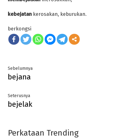
kebejatan
kerosakan, keburukan.
berkongsi
Post
Previous
Sebelumnya
bejana
post:
navigation
Next
Seterusnya
bejelak
post:
Perkataan Trending