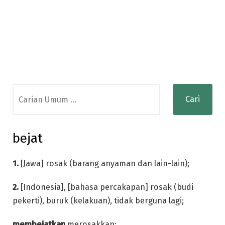
Search
for:
bejat
1.
[Jawa] rosak (barang anyaman dan lain-lain);
2.
[Indonesia], [bahasa percakapan] rosak (budi
pekerti), buruk (kelakuan), tidak berguna lagi;
membejatkan
merosakkan;