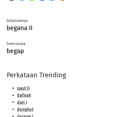
Post
Previous
Sebelumnya
begana II
post:
navigation
Next
Seterusnya
begap
post:
Perkataan Trending