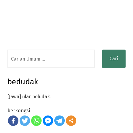
Search
for:
bedudak
[Jawa] ular beludak.
berkongsi