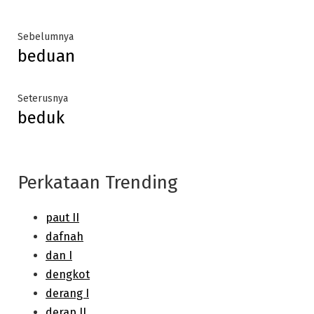
Post
Previous
Sebelumnya
beduan
post:
navigation
Next
Seterusnya
beduk
post:
Perkataan Trending