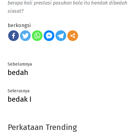
berapa kali prestasi pasukan bola itu hendak dibedah
siasat?
berkongsi
Post
Previous
Sebelumnya
bedah
post:
navigation
Next
Seterusnya
bedak I
post:
Perkataan Trending