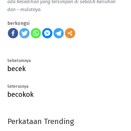
ada kesedihan yang tersimpan di sebalik keriuhan
dan ~ mulutnya.
berkongsi
Post
Previous
Sebelumnya
becek
post:
navigation
Next
Seterusnya
becokok
post:
Perkataan Trending