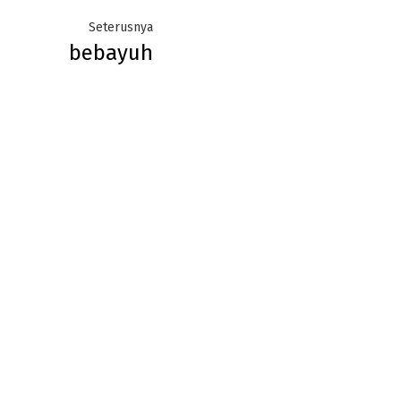
Next
Seterusnya
bebayuh
post: