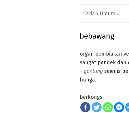
Search
for:
bebawang
organ pembiakan veg
sangat pendek dan d
~ gantung
sejenis b
bunga.
berkongsi