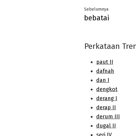
Post
Previous
Sebelumnya
bebatai
navigation
post:
Perkataan Tre