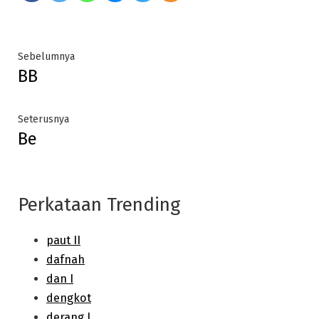
Post
Previous
Sebelumnya
BB
post:
navigation
Next
Seterusnya
Be
post:
Perkataan Trending